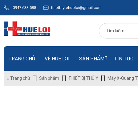
0947.633.588
thietbiytehueloi@gmail.com
TRANG CHỦ
VỀ HUÊ LỢI
SẢN PHẨM
TIN TỨC
Trang chủ
Sản phẩm
THIẾT BỊ THÚ Y
Máy X-Quang T