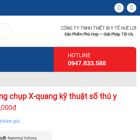
CÔNG TY TNHH THIẾT BỊ Y TẾ HUÊ LỢI
Sản Phẩm Phù Hợp – Giải Pháp Tối Ưu
HOTLINE
0947.633.588
ng chụp X-quang kỹ thuật số thú y
,000đ
(0 Đánh giá)
uất:
Nanning Yolong