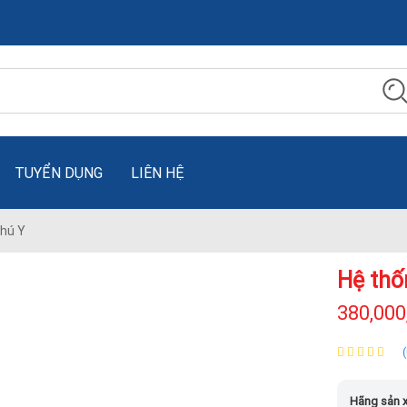
TUYỂN DỤNG
LIÊN HỆ
hú Y
Hệ thố
380,000
Hãng sản x