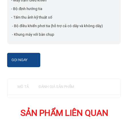
- Máy trạm điều khiển
- Bộ định hướng tia
- Tấm thu ảnh kỹ thuật số
- Bộ điều khiển phơi tia (hỗ trợ cả có dây và không dây)
- Khung máy với bàn chụp
GỌI NGAY
MÔ TẢ
ĐÁNH GIÁ SẢN PHẨM
SẢN PHẨM LIÊN QUAN