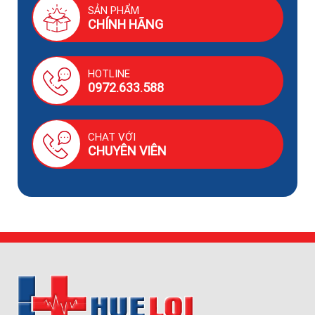
SẢN PHẨM
CHÍNH HÃNG
HOTLINE
0972.633.588
CHAT VỚI
CHUYÊN VIÊN