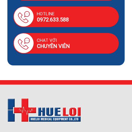
HOTLINE
0972.633.588
CHAT VỚI
CHUYÊN VIÊN