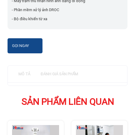
- Máy trạm thu nhận hình ảnh dạng di động
- Phần mềm xử lý ảnh DROC
- Bộ điều khiển từ xa
GỌI NGAY
MÔ TẢ
ĐÁNH GIÁ SẢN PHẨM
SẢN PHẨM LIÊN QUAN