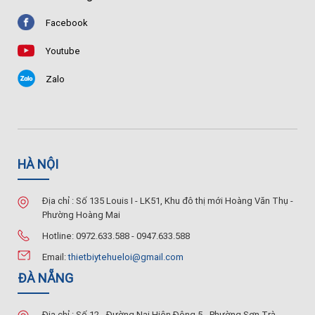
Facebook
Youtube
Zalo
HÀ NỘI
Địa chỉ : Số 135 Louis I - LK51, Khu đô thị mới Hoàng Văn Thụ -
Phường Hoàng Mai
Hotline: 0972.633.588 - 0947.633.588
Email:
thietbiytehueloi@gmail.com
ĐÀ NẴNG
Địa chỉ : Số 12 - Đường Nại Hiên Đông 5 - Phường Sơn Trà