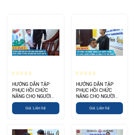
HƯỚNG DẪN TẬP
HƯỚNG DẪN TẬP
PHỤC HỒI CHỨC
PHỤC HỒI CHỨC
NĂNG CHO NGƯỜI
NĂNG CHO NGƯỜI
TAI BIẾN, CHẤN
TAI BIẾN, CHẤN
THƯƠNG SỌ NÃO Ở
THƯƠNG SỌ NÃO Ở
Giá: Liên hệ
Giá: Liên hệ
GIAI ĐOẠN 5 (TẬP ĐI)
GIAI ĐOẠN 4 (TẬP
ĐỨNG)