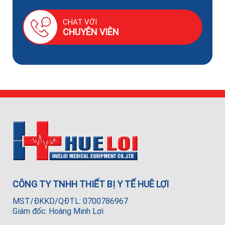
CHAT VỚI
CHUYÊN VIÊN
CÔNG TY TNHH THIẾT BỊ Y TẾ HUÊ LỢI
MST/ĐKKD/QĐTL: 0700786967
Giám đốc: Hoàng Minh Lợi