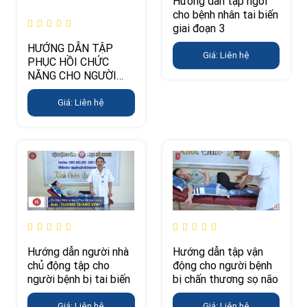
Hướng dẫn tập ngồi
cho bệnh nhân tai biến
giai đoạn 3
HƯỚNG DẪN TẬP
Giá: Liên hệ
PHỤC HỒI CHỨC
NĂNG CHO NGƯỜI
TAI BIẾN, CHẤN
THƯƠNG SỌ NÃO Ở
Giá: Liên hệ
GIAI ĐOẠN 5 (TẬP ĐI)
Hướng dẫn người nhà
Hướng dẫn tập vận
chủ động tập cho
động cho người bệnh
người bệnh bị tai biến
bị chấn thương sọ não
Giá: Liên hệ
Giá: Liên hệ