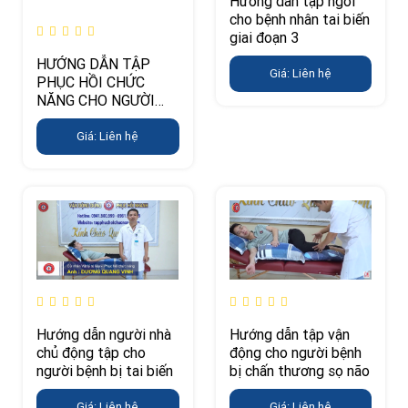
Hướng dẫn tập ngồi
cho bệnh nhân tai biến
giai đoạn 3
HƯỚNG DẪN TẬP
Giá: Liên hệ
PHỤC HỒI CHỨC
NĂNG CHO NGƯỜI
TAI BIẾN, CHẤN
THƯƠNG SỌ NÃO Ở
Giá: Liên hệ
GIAI ĐOẠN 4 (TẬP
ĐỨNG)
Hướng dẫn người nhà
Hướng dẫn tập vận
chủ động tập cho
động cho người bệnh
người bệnh bị tai biến
bị chấn thương sọ não
Giá: Liên hệ
Giá: Liên hệ