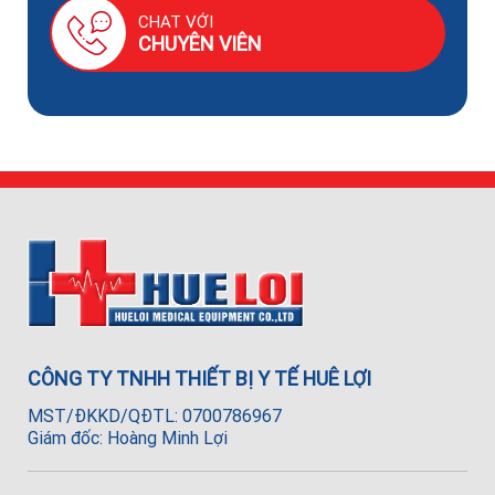
CHAT VỚI
CHUYÊN VIÊN
CÔNG TY TNHH THIẾT BỊ Y TẾ HUÊ LỢI
MST/ĐKKD/QĐTL: 0700786967
Giám đốc: Hoàng Minh Lợi