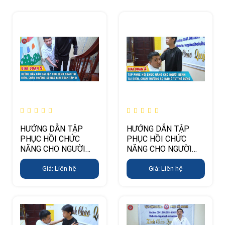
HƯỚNG DẪN TẬP
HƯỚNG DẪN TẬP
PHỤC HỒI CHỨC
PHỤC HỒI CHỨC
NĂNG CHO NGƯỜI
NĂNG CHO NGƯỜI
TAI BIẾN, CHẤN
TAI BIẾN, CHẤN
THƯƠNG SỌ NÃO Ở
THƯƠNG SỌ NÃO Ở
Giá: Liên hệ
Giá: Liên hệ
GIAI ĐOẠN 5 (TẬP ĐI)
GIAI ĐOẠN 4 (TẬP
ĐỨNG)