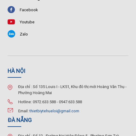
Facebook
Youtube
Zalo
HÀ NỘI
Địa chỉ : Số 135 Louis I - LK51, Khu đô thị mới Hoàng Văn Thụ -
Phường Hoàng Mai
Hotline: 0972.633.588 - 0947.633.588
Email:
thietbiytehueloi@gmail.com
ĐÀ NẴNG
Địa chỉ : Số 12 - Đường Nại Hiên Đông 5 - Phường Sơn Trà