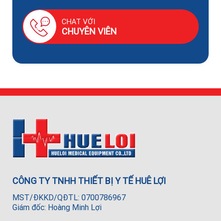
CHAT VỚI
CHUYÊN VIÊN
CÔNG TY TNHH THIẾT BỊ Y TẾ HUÊ LỢI
MST/ĐKKD/QĐTL: 0700786967
Giám đốc: Hoàng Minh Lợi