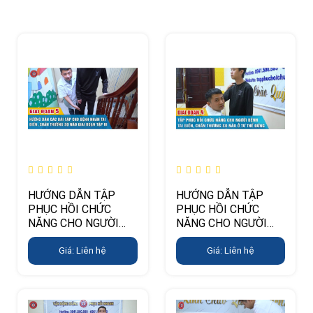
HƯỚNG DẪN TẬP
HƯỚNG DẪN TẬP
PHỤC HỒI CHỨC
PHỤC HỒI CHỨC
NĂNG CHO NGƯỜI
NĂNG CHO NGƯỜI
TAI BIẾN, CHẤN
TAI BIẾN, CHẤN
THƯƠNG SỌ NÃO Ở
THƯƠNG SỌ NÃO Ở
Giá: Liên hệ
Giá: Liên hệ
GIAI ĐOẠN 5 (TẬP ĐI)
GIAI ĐOẠN 4 (TẬP
ĐỨNG)